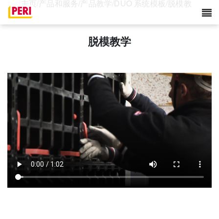
主页
/
产品和服务
/
产品教学
/
DUO 系统模板
/
脱模教
学
脱模教学